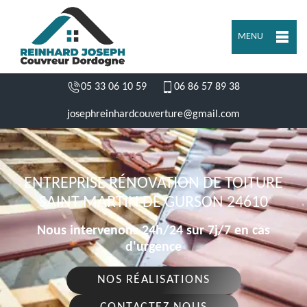
MENU
05 33 06 10 59
06 86 57 89 38
josephreinhardcouverture@gmail.com
ENTREPRISE RÉNOVATION DE TOITURE
SAINT MARTIN DE GURSON 24610
Nous intervenons 24h/24 sur 7j/7 en cas
d'urgence
NOS RÉALISATIONS