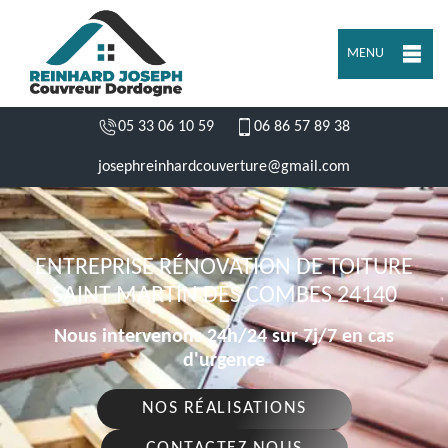
MENU
05 33 06 10 59
06 86 57 89 38
josephreinhardcouverture@gmail.com
ENTREPRISE RÉNOVATION DE TOITURE
SAINT MARTIN DES COMBES 24140
Nous intervenons 24h/24 sur 7j/7 en cas
d'urgence
NOS RÉALISATIONS