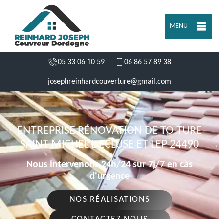
MENU
05 33 06 10 59
06 86 57 89 38
josephreinhardcouverture@gmail.com
ENTREPRISE RÉNOVATION DE TOITURE
SAINT MICHEL L ECLUSE ET LEP 24490
Nous intervenons 24h/24 sur 7j/7 en cas
d'urgence
NOS RÉALISATIONS