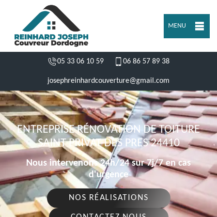
MENU
05 33 06 10 59
06 86 57 89 38
josephreinhardcouverture@gmail.com
ENTREPRISE RÉNOVATION DE TOITURE
SAINT PRIVAT DES PRES 24410
Nous intervenons 24h/24 sur 7j/7 en cas
d'urgence
NOS RÉALISATIONS