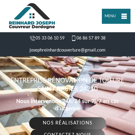
MENU
05 33 06 10 59
06 86 57 89 38
josephreinhardcouverture@gmail.com
ENTREPRISE RÉNOVATION DE TOITURE
SAINT RABIER 24210
Nous intervenons 24h/24 sur 7j/7 en cas
d'urgence
NOS RÉALISATIONS