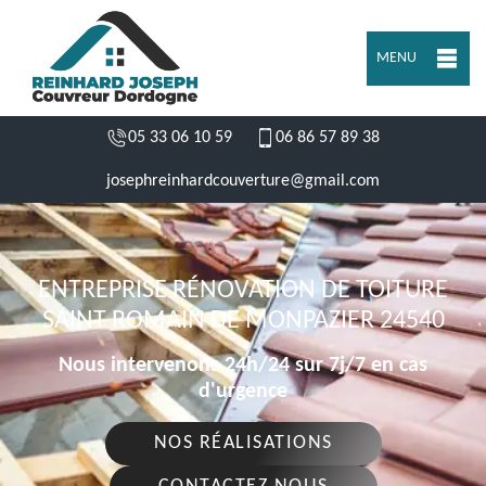
MENU
05 33 06 10 59
06 86 57 89 38
josephreinhardcouverture@gmail.com
ENTREPRISE RÉNOVATION DE TOITURE
SAINT ROMAIN DE MONPAZIER 24540
Nous intervenons 24h/24 sur 7j/7 en cas
d'urgence
NOS RÉALISATIONS