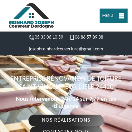
MENU
05 33 06 10 59
06 86 57 89 38
josephreinhardcouverture@gmail.com
ENTREPRISE RÉNOVATION DE TOITURE
SAINT VINCENT SUR L ISLE 24420
Nous intervenons 24h/24 sur 7j/7 en cas
d'urgence
NOS RÉALISATIONS