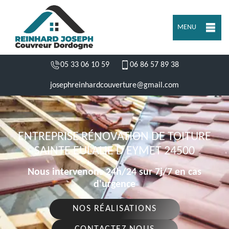
MENU
05 33 06 10 59
06 86 57 89 38
josephreinhardcouverture@gmail.com
ENTREPRISE RÉNOVATION DE TOITURE
SAINTE EULALIE D EYMET 24500
Nous intervenons 24h/24 sur 7j/7 en cas
d'urgence
NOS RÉALISATIONS