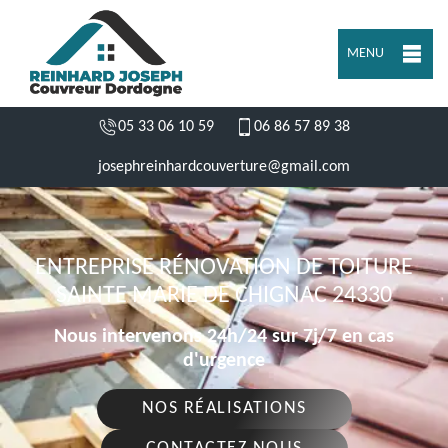
MENU
05 33 06 10 59
06 86 57 89 38
josephreinhardcouverture@gmail.com
ENTREPRISE RÉNOVATION DE TOITURE
SAINTE MARIE DE CHIGNAC 24330
Nous intervenons 24h/24 sur 7j/7 en cas
d'urgence
NOS RÉALISATIONS