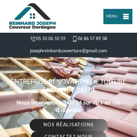
MENU
05 33 06 10 59
06 86 57 89 38
josephreinhardcouverture@gmail.com
ENTREPRISE RÉNOVATION DE TOITURE
SARLANDE 24270
Nous intervenons 24h/24 sur 7j/7 en cas
d'urgence
NOS RÉALISATIONS