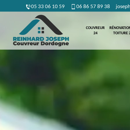
05 33 06 10 59
06 86 57 89 38
josep
COUVREUR
RÉNOVATIO
24
TOITURE 