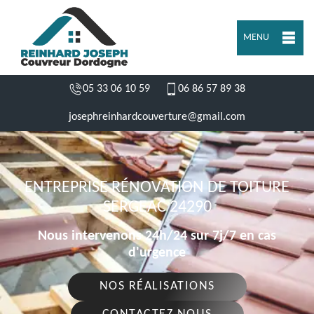
MENU
05 33 06 10 59
06 86 57 89 38
josephreinhardcouverture@gmail.com
ENTREPRISE RÉNOVATION DE TOITURE
SERGEAC 24290
Nous intervenons 24h/24 sur 7j/7 en cas
d'urgence
NOS RÉALISATIONS