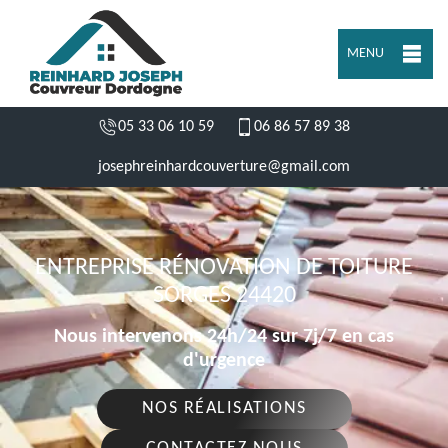
MENU
05 33 06 10 59
06 86 57 89 38
josephreinhardcouverture@gmail.com
ENTREPRISE RÉNOVATION DE TOITURE
SORGES 24420
Nous intervenons 24h/24 sur 7j/7 en cas
d'urgence
NOS RÉALISATIONS