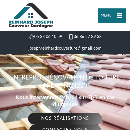
MENU
05 33 06 10 59
06 86 57 89 38
josephreinhardcouverture@gmail.com
ENTREPRISE RÉNOVATION DE TOITURE
THENON 24210
Nous intervenons 24h/24 sur 7j/7 en cas
d'urgence
NOS RÉALISATIONS