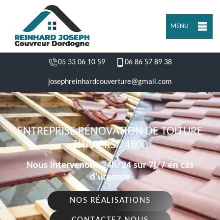
MENU
05 33 06 10 59
06 86 57 89 38
josephreinhardcouverture@gmail.com
ENTREPRISE RÉNOVATION DE TOITURE
THIVIERS 24800
Nous intervenons 24h/24 sur 7j/7 en cas
d'urgence
NOS RÉALISATIONS