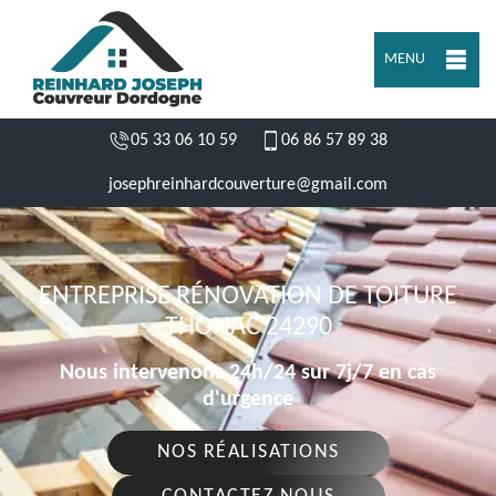
MENU
05 33 06 10 59
06 86 57 89 38
josephreinhardcouverture@gmail.com
ENTREPRISE RÉNOVATION DE TOITURE
THONAC 24290
Nous intervenons 24h/24 sur 7j/7 en cas
d'urgence
NOS RÉALISATIONS