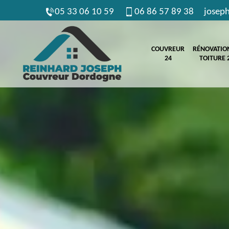
05 33 06 10 59
06 86 57 89 38
josep
COUVREUR
RÉNOVATIO
24
TOITURE 