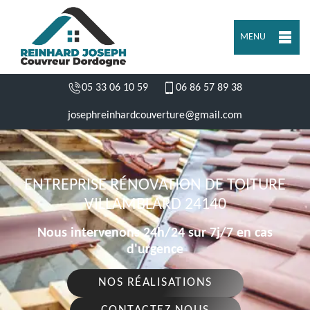
MENU
05 33 06 10 59
06 86 57 89 38
josephreinhardcouverture@gmail.com
ENTREPRISE RÉNOVATION DE TOITURE
VILLAMBLARD 24140
Nous intervenons 24h/24 sur 7j/7 en cas
d'urgence
NOS RÉALISATIONS