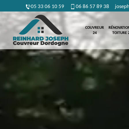
05 33 06 10 59
06 86 57 89 38
josep
COUVREUR
RÉNOVATIO
24
TOITURE 