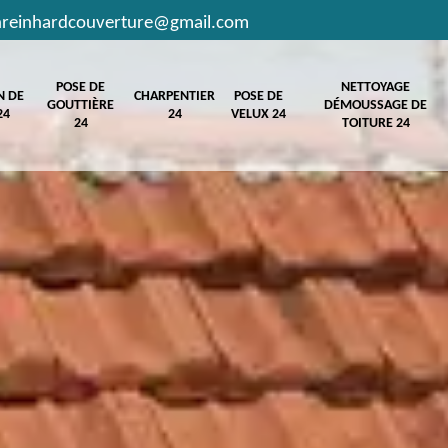
hreinhardcouverture@gmail.com
POSE DE
NETTOYAGE
N DE
CHARPENTIER
POSE DE
GOUTTIÈRE
DÉMOUSSAGE DE
24
24
VELUX 24
24
TOITURE 24