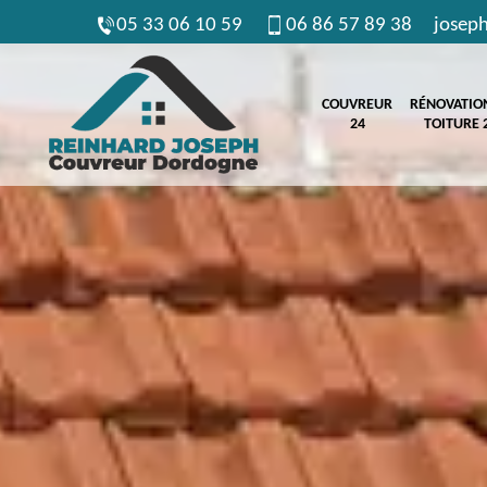
05 33 06 10 59
06 86 57 89 38
josep
COUVREUR
RÉNOVATIO
24
TOITURE 