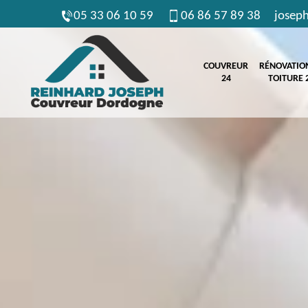
05 33 06 10 59
06 86 57 89 38
josep
COUVREUR
RÉNOVATIO
24
TOITURE 