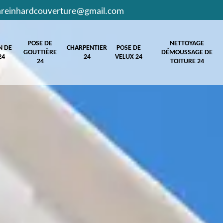
hreinhardcouverture@gmail.com
POSE DE
NETTOYAGE
N DE
CHARPENTIER
POSE DE
GOUTTIÈRE
DÉMOUSSAGE DE
24
24
VELUX 24
24
TOITURE 24