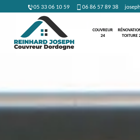
05 33 06 10 59
06 86 57 89 38
josep
COUVREUR
RÉNOVATIO
24
TOITURE 