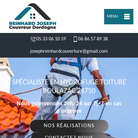
MENU
05 33 06 10 59
06 86 57 89 38
josephreinhardcouverture@gmail.com
SPÉCIALISTE EN HYDROFUGE TOITURE
BOULAZAC 24750
Nous intervenons 24h/24 sur 7j/7 en cas
d'urgence
NOS RÉALISATIONS