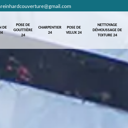
hreinhardcouverture@gmail.com
POSE DE
NETTOYAGE
N DE
CHARPENTIER
POSE DE
GOUTTIÈRE
DÉMOUSSAGE DE
24
24
VELUX 24
24
TOITURE 24