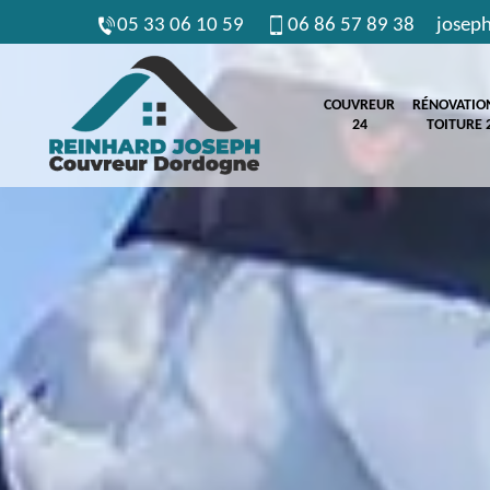
05 33 06 10 59
06 86 57 89 38
josep
COUVREUR
RÉNOVATIO
24
TOITURE 