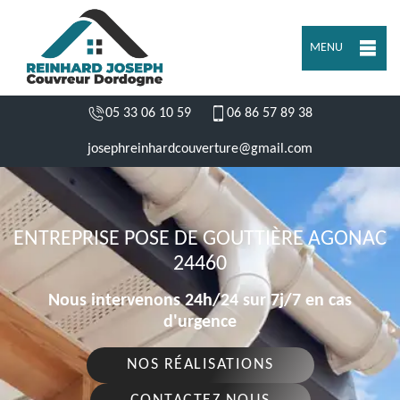
MENU
05 33 06 10 59
06 86 57 89 38
josephreinhardcouverture@gmail.com
ENTREPRISE POSE DE GOUTTIÈRE AGONAC
24460
Nous intervenons 24h/24 sur 7j/7 en cas
d'urgence
NOS RÉALISATIONS