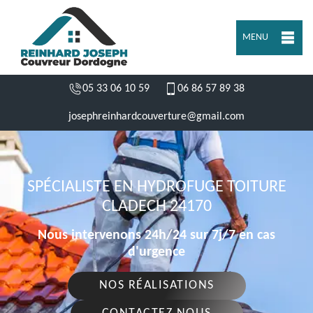
MENU
05 33 06 10 59
06 86 57 89 38
josephreinhardcouverture@gmail.com
SPÉCIALISTE EN HYDROFUGE TOITURE
CLADECH 24170
Nous intervenons 24h/24 sur 7j/7 en cas
d'urgence
NOS RÉALISATIONS