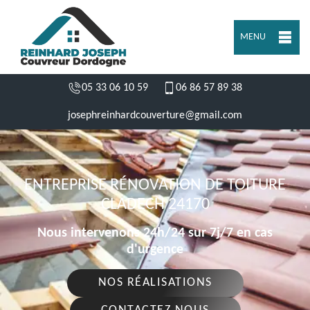
MENU
05 33 06 10 59
06 86 57 89 38
josephreinhardcouverture@gmail.com
ENTREPRISE RÉNOVATION DE TOITURE
CLADECH 24170
Nous intervenons 24h/24 sur 7j/7 en cas
d'urgence
NOS RÉALISATIONS