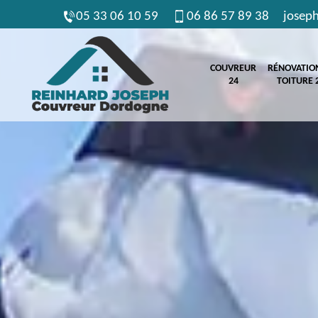
05 33 06 10 59
06 86 57 89 38
josep
COUVREUR
RÉNOVATIO
24
TOITURE 