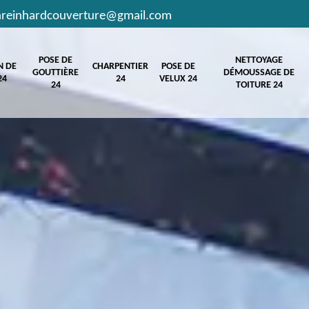
hreinhardcouverture@gmail.com
POSE DE
NETTOYAGE
N DE
CHARPENTIER
POSE DE
GOUTTIÈRE
DÉMOUSSAGE DE
24
24
VELUX 24
24
TOITURE 24