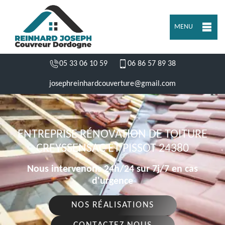
MENU
05 33 06 10 59
06 86 57 89 38
josephreinhardcouverture@gmail.com
ENTREPRISE RÉNOVATION DE TOITURE
CREYSSENSAC ET PISSOT 24380
Nous intervenons 24h/24 sur 7j/7 en cas
d'urgence
NOS RÉALISATIONS