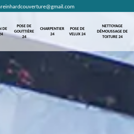
hreinhardcouverture@gmail.com
POSE DE
NETTOYAGE
N DE
CHARPENTIER
POSE DE
GOUTTIÈRE
DÉMOUSSAGE DE
24
24
VELUX 24
24
TOITURE 24