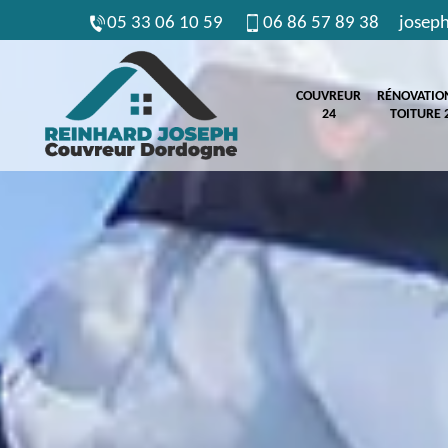
05 33 06 10 59
06 86 57 89 38
josep
COUVREUR
RÉNOVATIO
24
TOITURE 