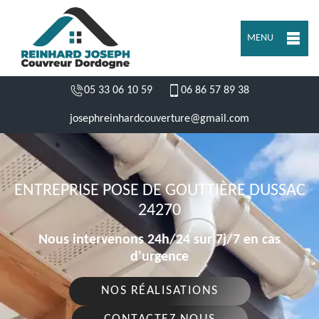
MENU
05 33 06 10 59
06 86 57 89 38
josephreinhardcouverture@gmail.com
ENTREPRISE POSE DE GOUTTIÈRE DUSSAC
24270
Nous intervenons 24h/24 sur 7j/7 en cas
d'urgence
NOS RÉALISATIONS