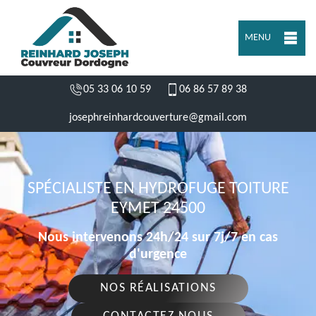
MENU
05 33 06 10 59
06 86 57 89 38
josephreinhardcouverture@gmail.com
SPÉCIALISTE EN HYDROFUGE TOITURE
EYMET 24500
Nous intervenons 24h/24 sur 7j/7 en cas
d'urgence
NOS RÉALISATIONS