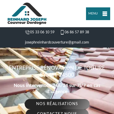
MENU
05 33 06 10 59
06 86 57 89 38
josephreinhardcouverture@gmail.com
ENTREPRISE RÉNOVATION DE TOITURE
EYMET 24500
Nous intervenons 24h/24 sur 7j/7 en cas
d'urgence
NOS RÉALISATIONS