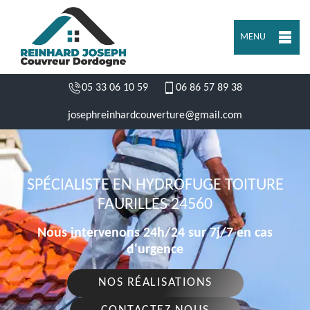
MENU
05 33 06 10 59
06 86 57 89 38
josephreinhardcouverture@gmail.com
SPÉCIALISTE EN HYDROFUGE TOITURE
FAURILLES 24560
Nous intervenons 24h/24 sur 7j/7 en cas
d'urgence
NOS RÉALISATIONS