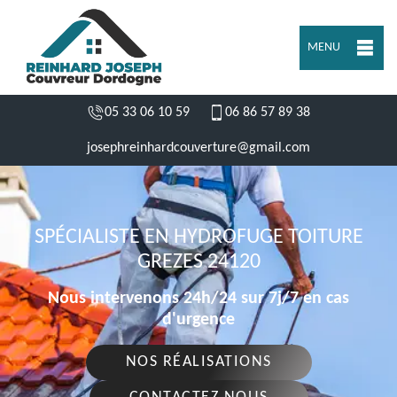
MENU
05 33 06 10 59
06 86 57 89 38
josephreinhardcouverture@gmail.com
SPÉCIALISTE EN HYDROFUGE TOITURE
GREZES 24120
Nous intervenons 24h/24 sur 7j/7 en cas
d'urgence
NOS RÉALISATIONS