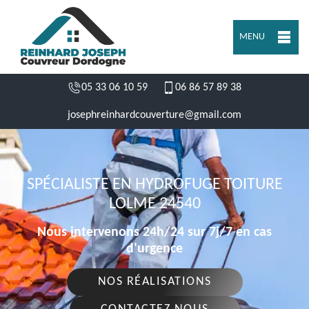
MENU
05 33 06 10 59
06 86 57 89 38
josephreinhardcouverture@gmail.com
SPÉCIALISTE EN HYDROFUGE TOITURE
LOLME 24540
Nous intervenons 24h/24 sur 7j/7 en cas
d'urgence
NOS RÉALISATIONS