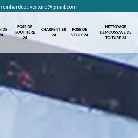
hreinhardcouverture@gmail.com
POSE DE
NETTOYAGE
N DE
CHARPENTIER
POSE DE
GOUTTIÈRE
DÉMOUSSAGE DE
24
24
VELUX 24
24
TOITURE 24