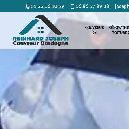
05 33 06 10 59
06 86 57 89 38
josep
COUVREUR
RÉNOVATIO
24
TOITURE 