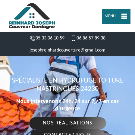
MENU
05 33 06 10 59
06 86 57 89 38
josephreinhardcouverture@gmail.com
SPÉCIALISTE EN HYDROFUGE TOITURE
NASTRINGUES 24230
Nous intervenons 24h/24 sur 7j/7 en cas
d'urgence
NOS RÉALISATIONS