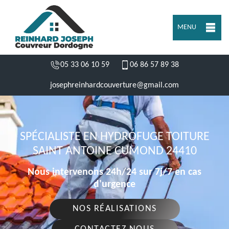
MENU
05 33 06 10 59
06 86 57 89 38
josephreinhardcouverture@gmail.com
SPÉCIALISTE EN HYDROFUGE TOITURE
SAINT ANTOINE CUMOND 24410
Nous intervenons 24h/24 sur 7j/7 en cas
d'urgence
NOS RÉALISATIONS