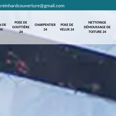
hreinhardcouverture@gmail.com
POSE DE
NETTOYAGE
N DE
CHARPENTIER
POSE DE
GOUTTIÈRE
DÉMOUSSAGE DE
24
24
VELUX 24
24
TOITURE 24