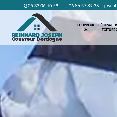
05 33 06 10 59
06 86 57 89 38
josep
COUVREUR
RÉNOVATIO
24
TOITURE 