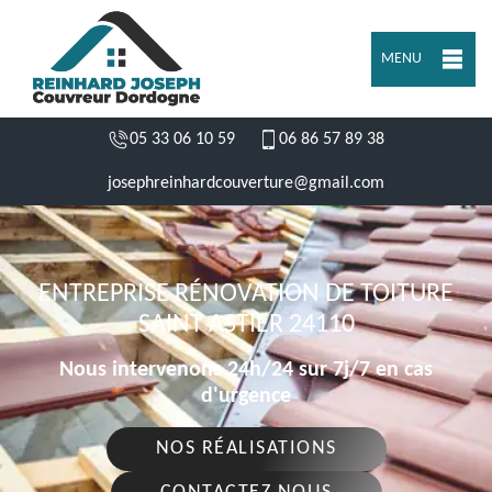
MENU
05 33 06 10 59
06 86 57 89 38
josephreinhardcouverture@gmail.com
ENTREPRISE RÉNOVATION DE TOITURE
SAINT ASTIER 24110
Nous intervenons 24h/24 sur 7j/7 en cas
d'urgence
NOS RÉALISATIONS