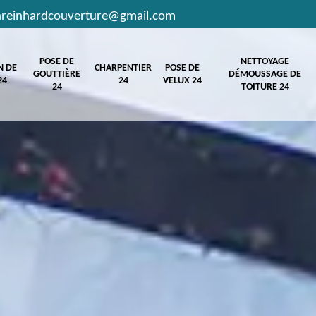
hreinhardcouverture@gmail.com
POSE DE
NETTOYAGE
N DE
CHARPENTIER
POSE DE
GOUTTIÈRE
DÉMOUSSAGE DE
24
24
VELUX 24
24
TOITURE 24