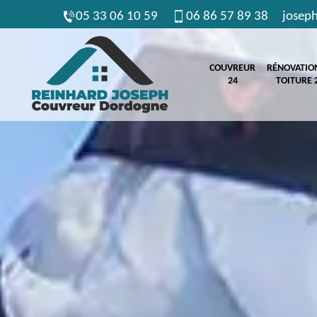
05 33 06 10 59
06 86 57 89 38
josep
COUVREUR
RÉNOVATIO
24
TOITURE 