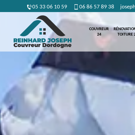
05 33 06 10 59
06 86 57 89 38
josep
COUVREUR
RÉNOVATIO
24
TOITURE 