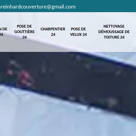
hreinhardcouverture@gmail.com
POSE DE
NETTOYAGE
N DE
CHARPENTIER
POSE DE
GOUTTIÈRE
DÉMOUSSAGE DE
24
24
VELUX 24
24
TOITURE 24