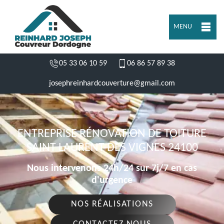
MENU
05 33 06 10 59
06 86 57 89 38
josephreinhardcouverture@gmail.com
ENTREPRISE RÉNOVATION DE TOITURE
SAINT LAURENT DES VIGNES 24100
Nous intervenons 24h/24 sur 7j/7 en cas
d'urgence
NOS RÉALISATIONS