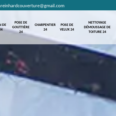
hreinhardcouverture@gmail.com
POSE DE
NETTOYAGE
N DE
CHARPENTIER
POSE DE
GOUTTIÈRE
DÉMOUSSAGE DE
24
24
VELUX 24
24
TOITURE 24