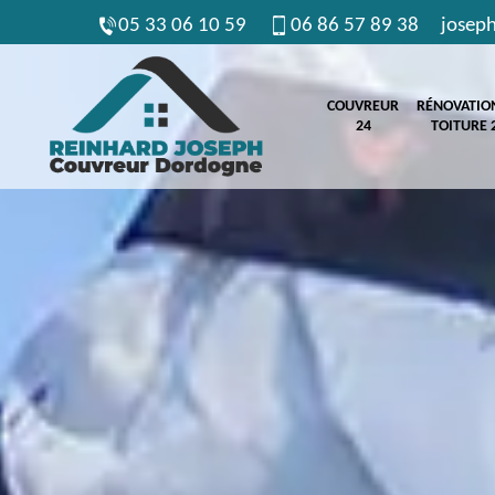
05 33 06 10 59
06 86 57 89 38
josep
COUVREUR
RÉNOVATIO
24
TOITURE 