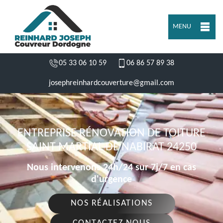
MENU
05 33 06 10 59
06 86 57 89 38
josephreinhardcouverture@gmail.com
ENTREPRISE RÉNOVATION DE TOITURE
SAINT MARTIAL DE NABIRAT 24250
Nous intervenons 24h/24 sur 7j/7 en cas
d'urgence
NOS RÉALISATIONS