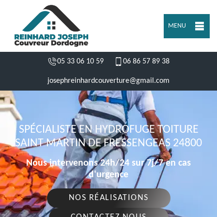
MENU
05 33 06 10 59
06 86 57 89 38
josephreinhardcouverture@gmail.com
SPÉCIALISTE EN HYDROFUGE TOITURE
SAINT MARTIN DE FRESSENGEAS 24800
Nous intervenons 24h/24 sur 7j/7 en cas
d'urgence
NOS RÉALISATIONS