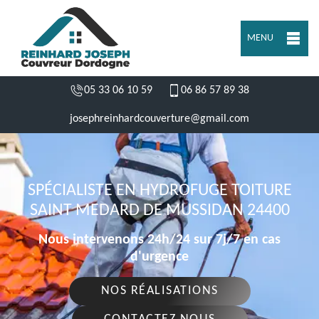
MENU
05 33 06 10 59
06 86 57 89 38
josephreinhardcouverture@gmail.com
SPÉCIALISTE EN HYDROFUGE TOITURE
SAINT MEDARD DE MUSSIDAN 24400
Nous intervenons 24h/24 sur 7j/7 en cas
d'urgence
NOS RÉALISATIONS