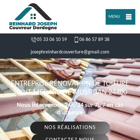
MENU
05 33 06 10 59
06 86 57 89 38
josephreinhardcouverture@gmail.com
ENTREPRISE RÉNOVATION DE TOITURE
SAINT MEDARD DE MUSSIDAN 24400
Nous intervenons 24h/24 sur 7j/7 en cas
d'urgence
NOS RÉALISATIONS