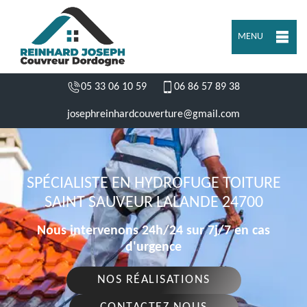
MENU
05 33 06 10 59
06 86 57 89 38
josephreinhardcouverture@gmail.com
SPÉCIALISTE EN HYDROFUGE TOITURE
SAINT SAUVEUR LALANDE 24700
Nous intervenons 24h/24 sur 7j/7 en cas
d'urgence
NOS RÉALISATIONS